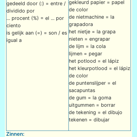
gekleurd papier = papel
gedeeld door (:) = entre /
de color
dividido por
de nietmachine = la
... procent (%) = el ... por
grapadora
ciento
het nietje = la grapa
is gelijk aan (=) = son / es
nieten = engrapar
igual a
de lijm = la cola
lijmen = pegar
het potlood = el lápiz
het kleurpotlood = el lápiz
de color
de puntenslijper = el
sacapuntas
de gum = la goma
uitgummen = borrar
de tekening = el dibujo
tekenen = dibujar
Zinnen: