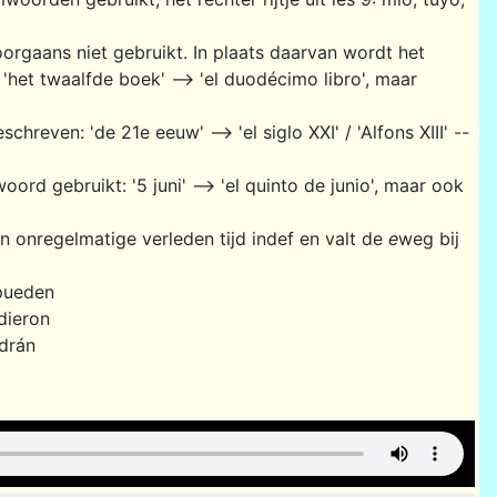
orgaans niet gebruikt. In plaats daarvan wordt het
'het twaalfde boek' --> 'el duodécimo libro', maar
reven: 'de 21e eeuw' --> 'el siglo XXI' / 'Alfons XIII' --
d gebruikt: '5 juni' --> 'el quinto de junio', maar ook
n onregelmatige verleden tijd indef en valt de
e
weg bij
 pueden
dieron
drán