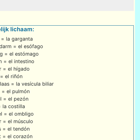
ijk lichaam:
 = la garganta
darm = el esófago
g = el estómago
 = el intestino
r = el hígado
 = el riñón
laas = la vesícula biliar
 = el pulmón
l = el pezón
 la costilla
l = el ombligo
r = el músculo
 = el tendón
t = el corazón