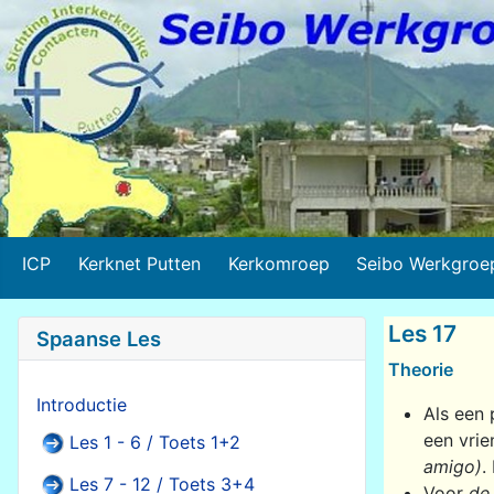
ICP
Kerknet Putten
Kerkomroep
Seibo Werkgroe
Les 17
Spaanse Les
Theorie
Introductie
Als een 
een vrie
Les 1 - 6 / Toets 1+2
amigo)
.
Les 7 - 12 / Toets 3+4
Voor
de