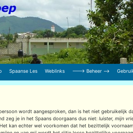
p
Spaanse Les
Weblinks
---> Beheer -->
Gebrui
persoon wordt aangesproken, dan is het niet gebruikelijk 
nd zeg je in het Spaans doorgaans dus niet:
luister, mijn v
 Het kan echter wel voorkomen dat het bezittelijk voornaa
 mijne
en
van mij
wordt het rijtje losse bezittelijke voornaam