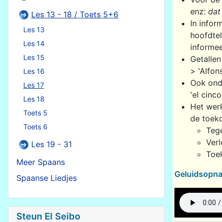
enz:
dat
Les 13 - 18 / Toets 5+6
In info
Les 13
hoofdte
Les 14
informee
Les 15
Getallen
> 'Alfon
Les 16
Ook onde
Les 17
'el cinco
Les 18
Het we
Toets 5
de toeko
Toets 6
Teg
Verl
Les 19 - 31
Toek
Meer Spaans
Geluidsopn
Spaanse Liedjes
Steun El Seibo