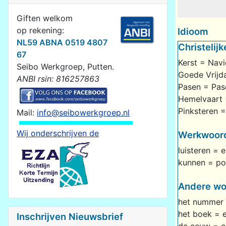
Giften welkom
op rekening:
Idioom
NL59 ABNA 0519 4807
Christelijk
67
Kerst = Nav
Seibo Werkgroep, Putten.
Goede Vrijd
ANBI rsin: 816257863
Pasen = Pas
Hemelvaart 
Pinksteren 
Mail:
info@seibowerkgroep.nl
Wij onderschrijven de
Werkwoor
luisteren = 
kunnen = po
Andere wo
het nummer 
het boek = e
Inschrijven Nieuwsbrief