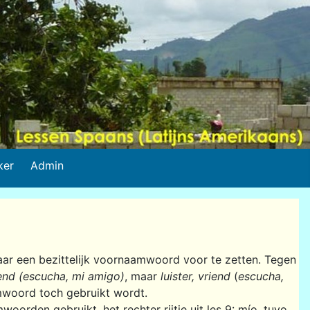
ker
Admin
daar een bezittelijk voornaamwoord voor te zetten. Tegen
riend (escucha, mi amigo)
, maar
luister, vriend
(
escucha,
mwoord toch gebruikt wordt.
woorden gebruikt, het rechter rijtje uit les 9: mío, tuyo,