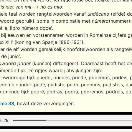
 is niet van mij
-->
no es mío
.
rmele taal worden rangtelwoorden vanaf
undécimo
(elfde) do
lwoord gebruikt, soms in combinatie met
número
(nummer): 
l 'el libro número doce'.
 bij eeuwen en vorstennamen worden in Romeinse cijfers gesch
so XIII' (koning van Spanje 1886-1931).
r de elf worden gemakkelijk hoofdtelwoorden als rangtelwoor
 de junio'.
rkwoord
poder
(kunnen) diftongeert. Daarnaast heeft het ee
mende tijd. De rijtjes waarbij afwijkingen zijn:
enwoordige tijd: puedo, puedes, puede, podemos, podéis,
eden tijd indef: pude, pudiste, pudo, pudimos, pudisteis, pu
omende tijd: podré, podrás, podrá, podremos, podréis, po
ame 38
, bevat deze vervoegingen.