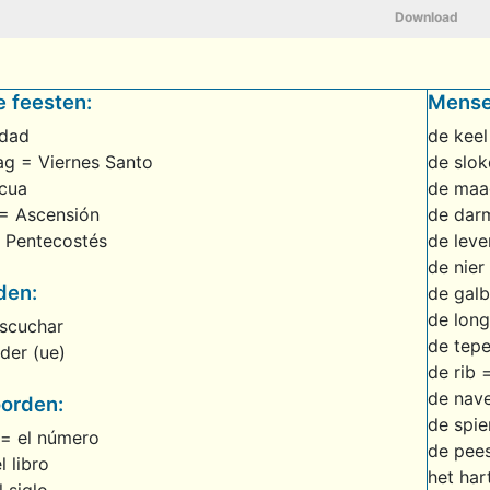
Download
e feesten:
Mensel
idad
de keel
ag = Viernes Santo
de slok
cua
de maa
= Ascensión
de darm
= Pentecostés
de leve
de nier
den:
de galb
de long
escuchar
de tepe
der (ue)
de rib =
de nave
orden:
de spie
= el número
de pees
l libro
het har