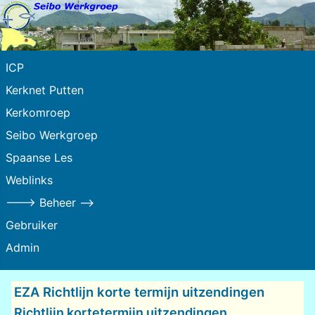
ICP
Kerknet Putten
Kerkomroep
Seibo Werkgroep
Spaanse Les
Weblinks
---> Beheer -->
Gebruiker
Admin
EZA Richtlijn korte termijn uitzendingen
Richtlijn kortetermijn uitzendingen